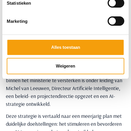
Statistieken
Directeur Artificiële Intelligentie
Marketing
Meer over het onderwerp
In een wereld waar technologieën zich in razend tempo
Alles toestaan
ontwikkelen, is het voor organisaties een uitdaging om
bij te blijven. Het Ministerie van Justitie en Veiligheid
met al zijn taakorganisaties vormt hierop geen
Weigeren
uitzondering. Om de inzet van technologieën zoals AI
binnen het ministerie te versterken is onder leiding van
Michel van Leeuwen, Directeur Artificiële Intelligentie
,
een beleid- en projectendirectie opgezet en een AI-
strategie ontwikkeld.
Deze strategie is vertaald naar een meerjarig plan met
duidelijke doelstellingen: het stimuleren en bevorderen