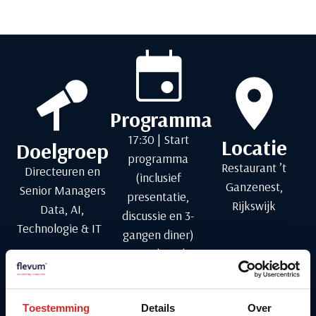
Programma
17:30 | Start
Locatie
Doelgroep
programma
Restaurant ’t
Directeuren
en
(inclusief
Ganzenest,
Senior Managers
presentatie,
Rijkswijk
Data
, AI,
discussie en 3-
Technologie
& IT
gangen diner)
20:30 | Einde
formeel
programma,
Toestemming
Details
Over
gelegenheid voor