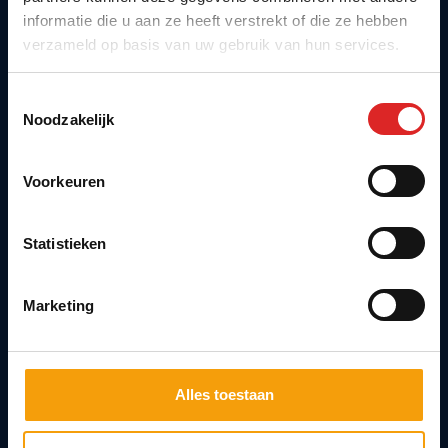
informatie die u aan ze heeft verstrekt of die ze hebben
3125 AN Schiedam
verzameld op basis van uw gebruik van hun services.
Toestemmingsselectie
Agenda
Noodzakelijk
Blijf op de hoogte van relevante Vision Dinners.
Meld je aan en ontvang persoonlijke updates
Voorkeuren
over onze events.
Statistieken
Email
Meld aan
Marketing
CAPTCHA
Alles toestaan