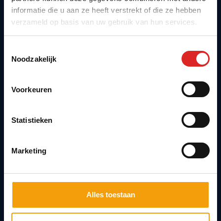
informatie die u aan ze heeft verstrekt of die ze hebben
3125 AN Schiedam
verzameld op basis van uw gebruik van hun services.
Toestemmingsselectie
Agenda
Noodzakelijk
Blijf op de hoogte van relevante Vision Dinners.
Meld je aan en ontvang persoonlijke updates
Voorkeuren
over onze events.
Statistieken
Email
Meld aan
Marketing
CAPTCHA
Alles toestaan