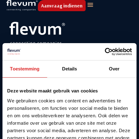
Aanvraag indienen
Contact
Agenda
Toestemming
Details
Over
Vacatures
Over Flevum
Onze thema’s
Deze website maakt gebruik van cookies
We gebruiken cookies om content en advertenties te
Contact
personaliseren, om functies voor social media te bieden
010-2340401
en om ons websiteverkeer te analyseren. Ook delen we
informatie over uw gebruik van onze site met onze
corporate@flevum.nl
partners voor social media, adverteren en analyse. Deze
Kommiezenlaan 32D
partners kunnen deze gegevens combineren met andere