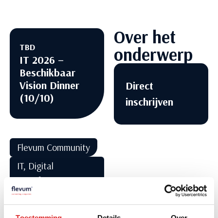
Over het
TBD
onderwerp
IT 2026 –
Beschikbaar
Vision Dinner
Direct
(10/10)
inschrijven
Flevum Community
IT, Digital
Transformation &
Innovation
IT, Digital Transformation
Toestemming
Details
Over