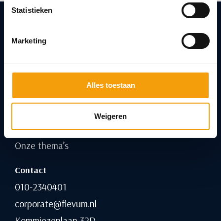
Statistieken
Marketing
Contact
Alles toestaan
Agenda
Vacatures
Weigeren
Over Flevum
Onze thema’s
Contact
010-2340401
corporate@flevum.nl
Kommiezenlaan 32D