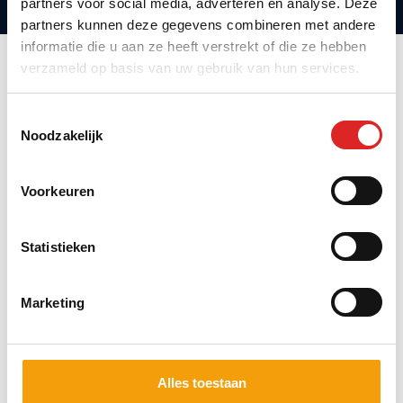
partners voor social media, adverteren en analyse. Deze
partners kunnen deze gegevens combineren met andere
informatie die u aan ze heeft verstrekt of die ze hebben
verzameld op basis van uw gebruik van hun services.
About the speaker
Toestemmingsselectie
Noodzakelijk
Voorkeuren
Statistieken
Marketing
Jojanneke Nijhuis
Director HR Portfolio, IT & Analytics
Alles toestaan