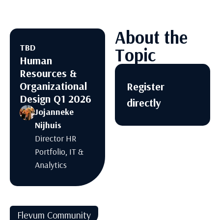
About the
TBD
Topic
Human
Resources &
Organizational
Register
Design Q1 2026
directly
Jojanneke
Nijhuis
Director HR
Portfolio, IT &
Analytics
Flevum Community